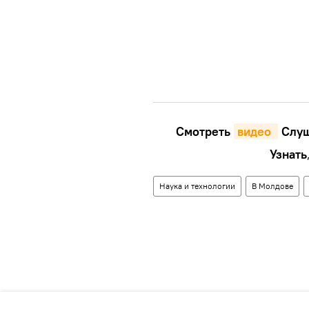
Смотреть
видео 
Cлуш
Узнать
Наука и технологии
В Молдове