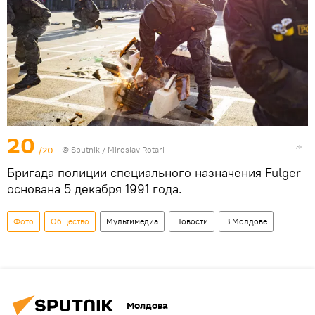
20
/20
© Sputnik / Miroslav Rotari
Бригада полиции специального назначения Fulger
основана 5 декабря 1991 года.
Фото
Общество
Мультимедиа
Новости
В Молдове
Молдова