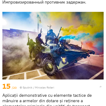
Импровизированный противник задержан.
15
/20
© Sputnik / Miroslav Rotari
Aplicații demonstrative cu elemente tactice de
mânuire a armelor din dotare și reținere a