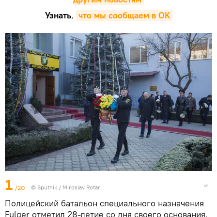
Узнать
,
что мы сообщаем в OK
1
/20
© Sputnik / Miroslav Rotari
Полицейский батальон специального назначения
Fulger отметил 28-летие со дня своего основания.