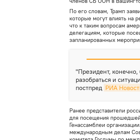
членов СБ ООН в Вашингт
По его словам, Трамп заяв
которые могут влиять на 
что к таким вопросам амер
делегациям, которые посе
запланированных меропри
"Президент, конечно, 
разобраться и ситуаци
постпред
РИА Новост
Ранее представители росс
для посещения прошедшей 
Генассамблеи организации.
международным делам Сове
комитета Госдумы по меж