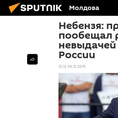
Молдова
Небензя: п
пообещал р
невыдачей 
России
12:12 06.12.2019