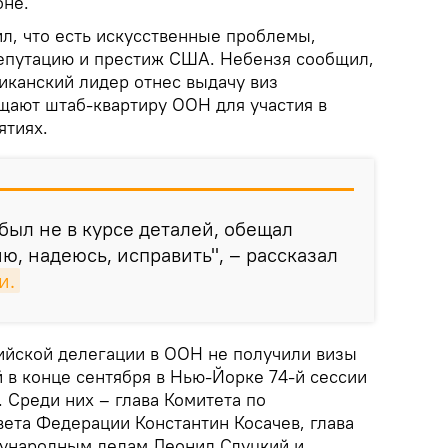
оне.
ил, что есть искусственные проблемы,
репутацию и престиж США. Небензя сообщил,
иканский лидер отнес выдачу виз
щают штаб-квартиру ООН для участия в
ятиях.
был не в курсе деталей, обещал
ю, надеюсь, исправить", – рассказал
и.
ийской делегации в ООН не получили визы
в конце сентября в Нью-Йорке 74-й сессии
 Среди них – глава Комитета по
та Федерации Константин Косачев, глава
дународным делам Леонид Слуцкий и