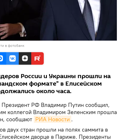
ти в фотобанк
деров России и Украины прошли на
мандском формате" в Елисейском
одолжались около часа.
. Президент РФ Владимир Путин сообщил,
ским коллегой Владимиром Зеленским прошла
ен, сообщают
РИА Новости
.
в двух стран прошли на полях саммита в
Елисейском дворце в Париже. Президенты