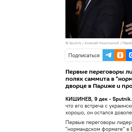
© Sputnik / Алексей Никольский
/
Перей
Подписаться
Первые переговоры ли
полях саммита в "нор
дворце в Париже и пр
КИШИНЕВ, 9 дек - Sputnik
что его встреча с украин
хорошо, он остался довол
Первые переговоры лидеро
"нормандском формате" в 