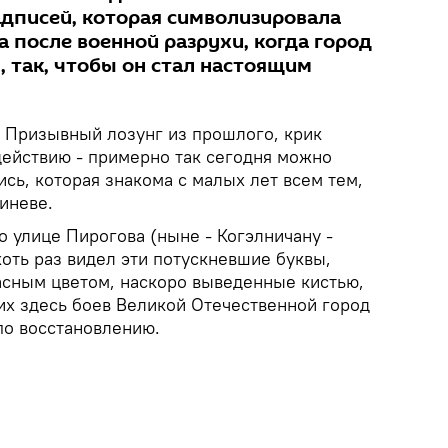
адписей, которая символизировала
 после военной разрухи, когда город
 так, чтобы он стал настоящим
Призывный лозунг из прошлого, крик
действию - примерно так сегодня можно
ись, которая знакома с малых лет всем тем,
иневе.
о улице Пирогова (ныне - Когэлничану -
оть раз видел эти потускневшие буквы,
сным цветом, наскоро выведенные кистью,
х здесь боев Великой Отечественной город
по восстановлению.