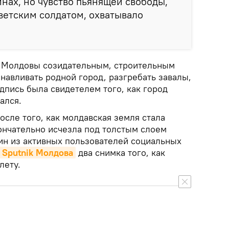
инах, но чувство пьянящей свободы,
ветским солдатом, охватывало
 Молдовы созидательным, строительным
навливать родной город, разгребать завалы,
адпись была свидетелем того, как город
ался.
после того, как молдавская земля стала
кончательно исчезла под толстым слоем
ин из активных пользователей социальных
Sputnik Молдова
два снимка того, как
лету.