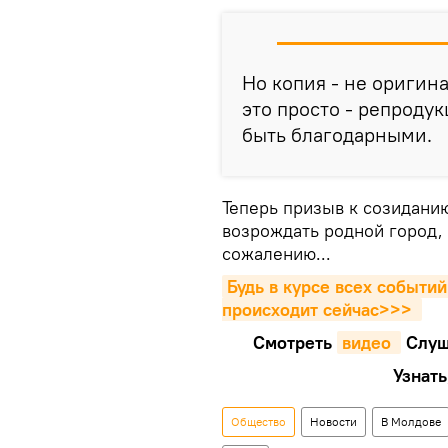
Но копия - не оригина
это просто - репродук
быть благодарными.
Теперь призыв к созидани
возрождать родной город, 
сожалению...
Будь в курсе всех событий
происходит сейчаc>>>
Смотреть
видео 
Cлуш
Узнать
Общество
Новости
В Молдове