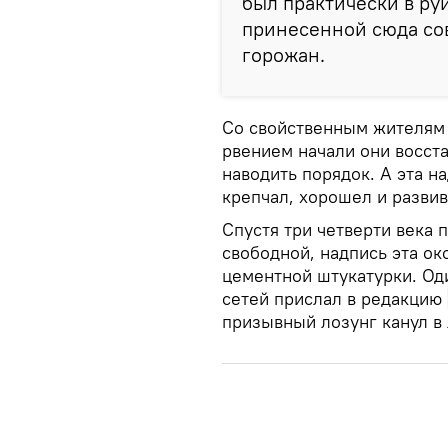
был практически в ру
принесенной сюда со
горожан.
Со свойственным жителям
рвением начали они восста
наводить порядок. А эта н
крепчал, хорошел и развив
Спустя три четверти века 
свободной, надпись эта о
цементной штукатурки. Од
сетей прислал в редакцию
призывный лозунг канул в 