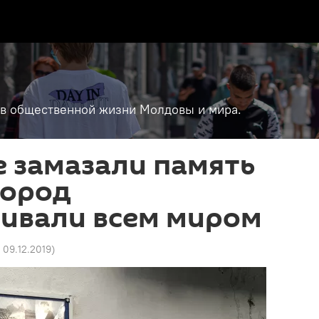
т в общественной жизни Молдовы и мира.
 замазали память
город
ливали всем миром
 09.12.2019
)