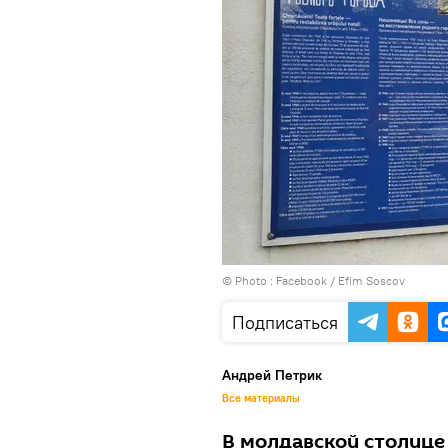
© Photo :
Facebook / ‎Efim Soscov‎
Подписаться
Андрей Петрик
Все материалы
В молдавской столице