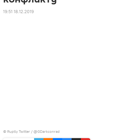
19:51 18.12.2019
©
Ruptly
Twitter / @GDarkconrad