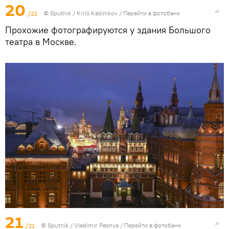
20
/21
© Sputnik / Kirill Kallinikov
/
Перейти в фотобанк
Прохожие фотографируются у здания Большого
театра в Москве.
21
/21
© Sputnik / Vladimir Pesnya
/
Перейти в фотобанк