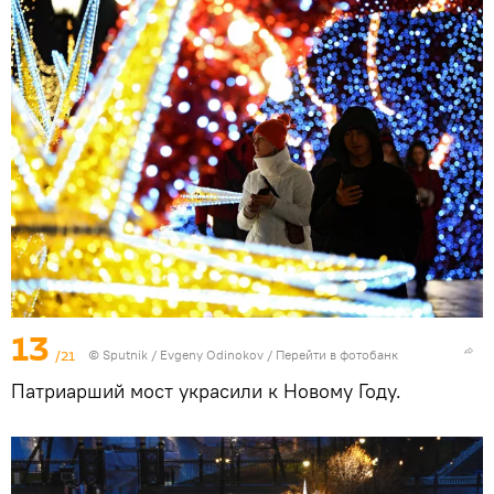
13
/21
© Sputnik / Evgeny Odinokov
/
Перейти в фотобанк
Патриарший мост украсили к Новому Году.