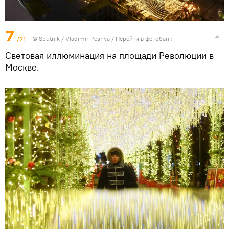
7
/21
© Sputnik / Vladimir Pesnya
/
Перейти в фотобанк
Световая иллюминация на площади Революции в
Москве.