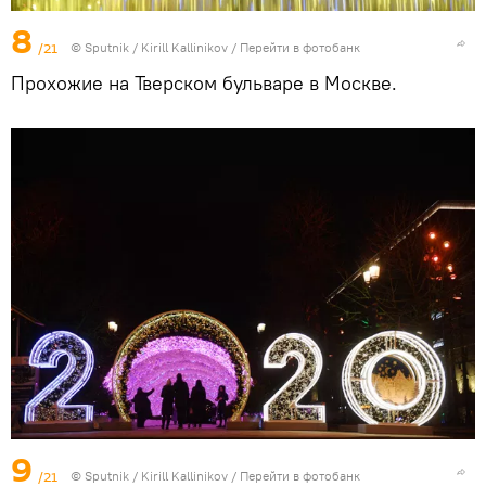
8
/21
© Sputnik / Kirill Kallinikov
/
Перейти в фотобанк
Прохожие на Тверском бульваре в Москве.
9
/21
© Sputnik / Kirill Kallinikov
/
Перейти в фотобанк