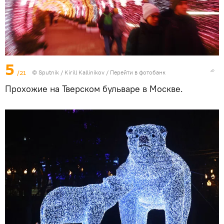
5
/21
© Sputnik / Kirill Kallinikov
/
Перейти в фотобанк
Прохожие на Тверском бульваре в Москве.