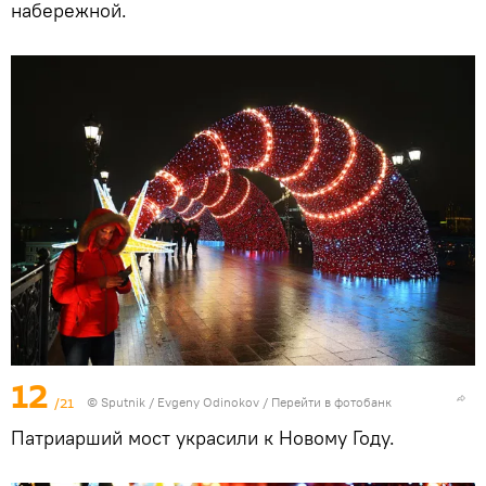
набережной.
12
/21
© Sputnik / Evgeny Odinokov
/
Перейти в фотобанк
Патриарший мост украсили к Новому Году.