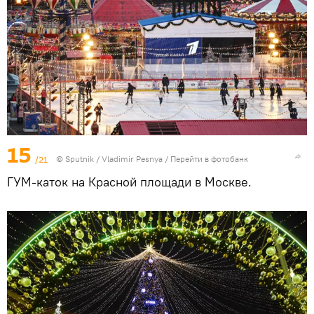
15
/21
© Sputnik / Vladimir Pesnya
/
Перейти в фотобанк
ГУМ-каток на Красной площади в Москве.