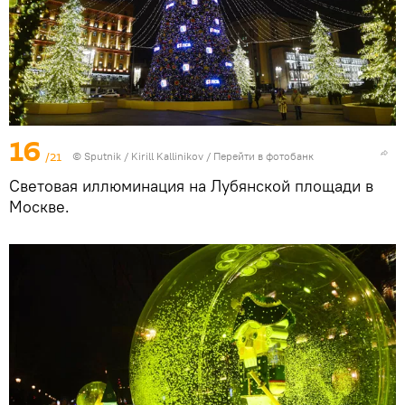
16
/21
© Sputnik / Kirill Kallinikov
/
Перейти в фотобанк
Световая иллюминация на Лубянской площади в
Москве.