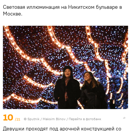
Световая иллюминация на Никитском бульваре в
Москве.
10
/21
© Sputnik / Maksim Blinov
/
Перейти в фотобанк
Девушки проходят под арочной конструкцией со