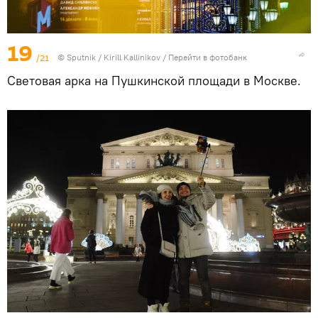
19
/21
© Sputnik / Kirill Kallinikov
/
Перейти в фотобанк
Световая арка на Пушкинской площади в Москве.