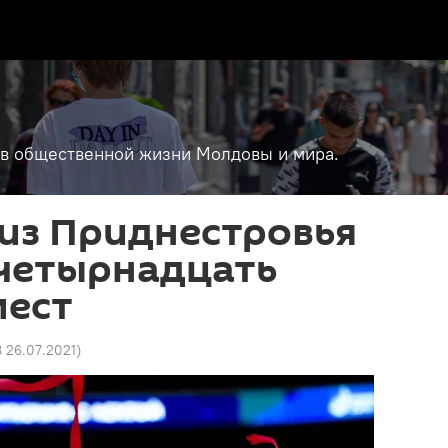
т в общественной жизни Молдовы и мира.
из Приднестровья
 четырнадцать
мест
8 26.07.2021
)