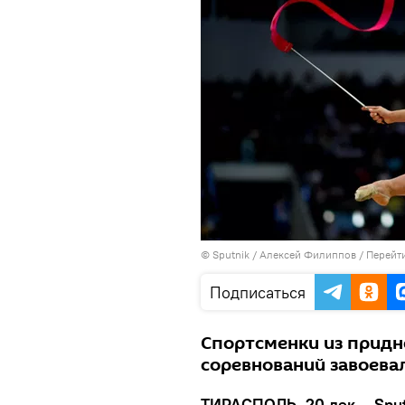
© Sputnik / Алексей Филиппов
/
Перейт
Подписаться
Спортсменки из придн
соревнований завоева
ТИРАСПОЛЬ, 20 дек – Sput