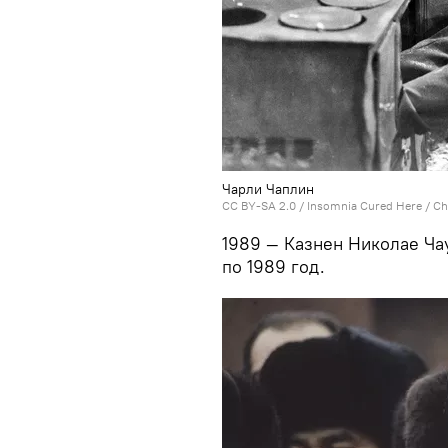
Чарли Чаплин
CC BY-SA 2.0
/
Insomnia Cured Here
/
Ch
1989 — Казнен Николае Ча
по 1989 год.