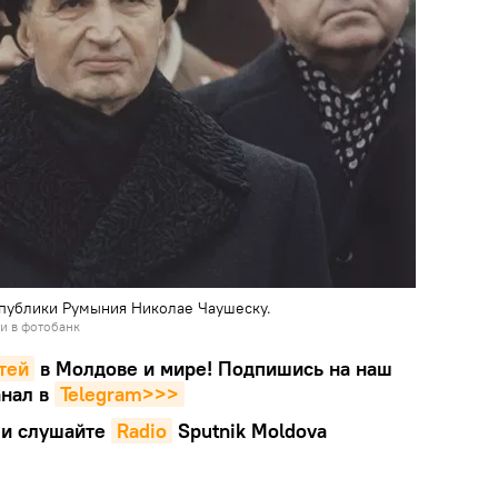
публики Румыния Николае Чаушеску.
и в фотобанк
тей
в Молдове и мире! Подпишись на наш
нал в
Telegram>>>
и слушайте
Radio
Sputnik Moldova