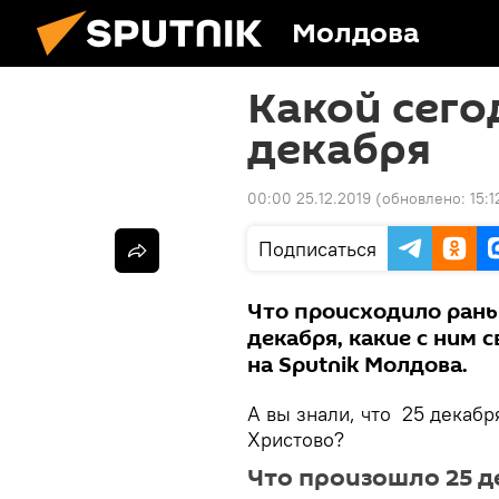
Молдова
Какой сего
декабря
00:00 25.12.2019
(обновлено:
15:1
Подписаться
Что происходило раньш
декабря, какие с ним 
на Sputnik Молдова.
А вы знали, что 25 декаб
Христово?
Что произошло 25 д