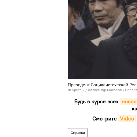
Президент Социалистической Рес
© Sputnik / Александр Макаров
/
Перейт
Будь в курсе всех
новос
ка
Смотрите
Video
Справки