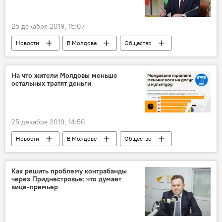
25 декабря 2019, 15:07
Новости
В Молдове
Общество
Молдова
ответы
вопросы
президент
На что жители Молдовы меньше
остальных тратят деньги
25 декабря 2019, 14:50
Новости
В Молдове
Общество
В мире
Общество
Мультимедиа
Инфографика
Как решить проблему контрабанды
через Приднестровье: что думает
вице-премьер