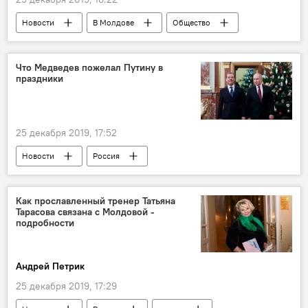
Новости
В Молдове
Общество
маршрутки
как ездят маршрутки
Кишинев
Что Медведев пожелал Путину в
праздники
25 декабря 2019, 17:52
Новости
Россия
Как прославленный тренер Татьяна
Тарасова связана с Молдовой -
подробности
Андрей Петрик
25 декабря 2019, 17:29