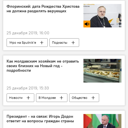
Флоринский: дата Рождества Христова
не должна разделять верующих
25 декабря 2019, 16:00
Утро на Sputnik’e
Подкасты
Новый год и Рождество в Молдове 2021
В Молдове
Общество
Новости
Как молдавским хозяйкам не отравить
своих близких на Новый год -
подробности
25 декабря 2019, 15:33
Новости
В Молдове
Общество
продукты
приобретение
хозяйки
Новый год
Президент - на связи: Игорь Додон
ответит на вопросы граждан страны