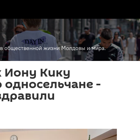
т в общественной жизни Молдовы и мира.
к Иону Кику
 односельчане -
здравили