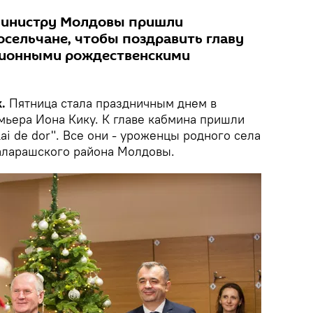
-министру Молдовы пришли
осельчане, чтобы поздравить главу
ционными рождественскими
.
Пятница стала праздничным днем в
мьера Иона Кику. К главе кабмина пришли
ai de dor". Все они - уроженцы родного села
аларашского района Молдовы.