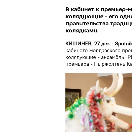
В кабинет к премьер
колядующие - его одн
правительства тради
колядками.
КИШИНЕВ, 27 дек - Sputnik
кабинете молдавского пре
колядующие - ансамбль "Pl
премьера - Пыржолтень К