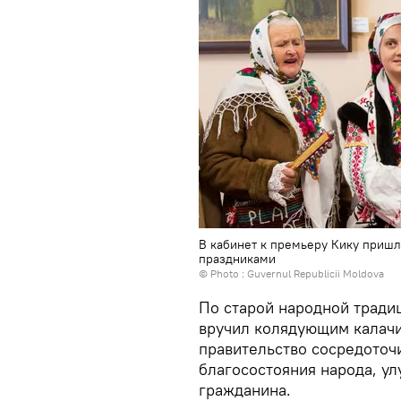
В кабинет к премьеру Кику приш
праздниками
© Photo : Guvernul Republicii Moldova
По старой народной тради
вручил колядующим калачи
правительство сосредоточ
благосостояния народа, у
гражданина.