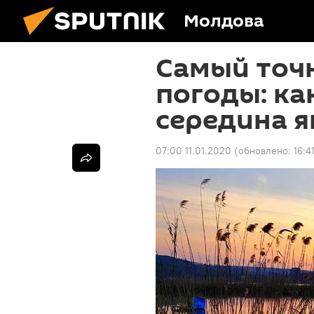
Молдова
Самый точ
погоды: ка
середина я
07:00 11.01.2020
(обновлено:
16:4