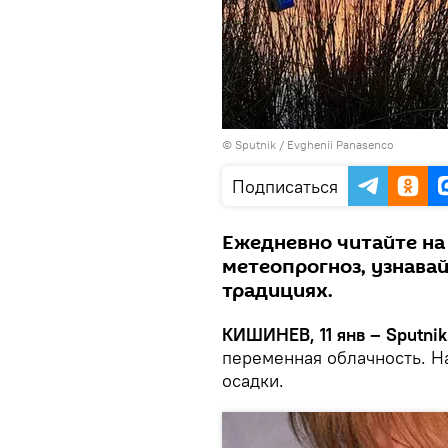
© Sputnik / Evghenii Panasenco
Подписаться
Ежедневно читайте на
метеопрогноз, узнава
традициях.
КИШИНЕВ, 11 янв – Sputnik
переменная облачность. Н
осадки.