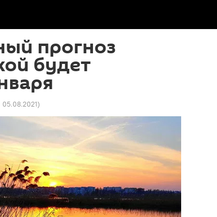
ный прогноз
кой будет
нваря
1 05.08.2021
)