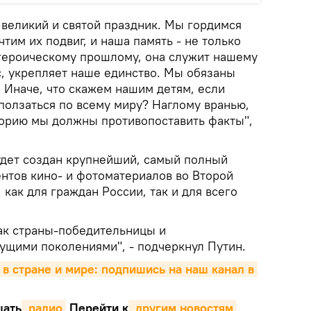
 великий и святой праздник. Мы гордимся
тим их подвиг, и наша память - не только
героическому прошлому, она служит нашему
с, укрепляет наше единство. Мы обязаны
 Иначе, что скажем нашим детям, если
сползаться по всему миру? Наглому вранью,
орию мы должны противопоставить факты",
будет создан крупнейший, самый полный
нтов кино- и фотоматериалов во Второй
 как для граждан России, так и для всего
 как страны-победительницы и
дущими поколениями", - подчеркнул Путин.
 в стране и мире: подпишись на наш канал в 
ать
 радио
Перейти к
 другим новостям