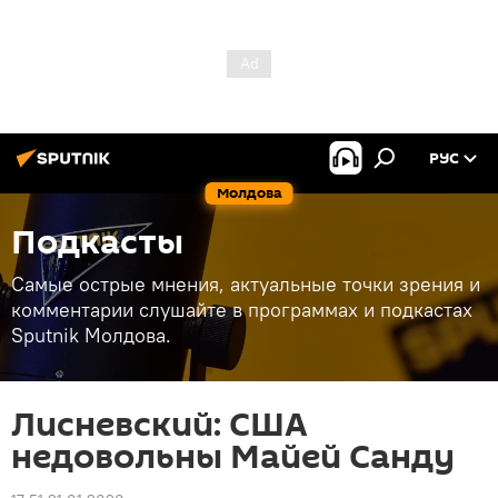
РУС
Молдова
Подкасты
Самые острые мнения, актуальные точки зрения и
комментарии слушайте в программах и подкастах
Sputnik Молдова.
Лисневский: США
недовольны Майей Санду