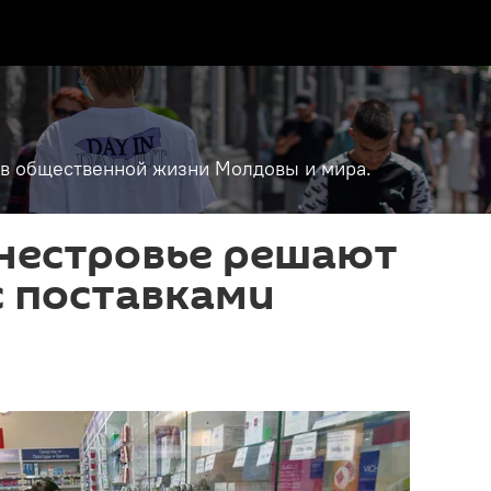
т в общественной жизни Молдовы и мира.
днестровье решают
с поставками