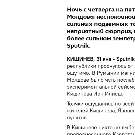
Ночь с четверга на пя
Молдовы неспокойной,
сильных подземных то
неприятный сюрприз, 
более сильном землет
Sputnik.
КИШИНЕВ, 31 янв - Sputnik
республики проснулось от 
ощутимо. В Румынии магнит
Молдове было чуть послабе
экспериментальной сейсмо
Кишинева Ион Илиеш.
Толчки ощущались по всей
жителей Кишинева, Яловен
пунктов.
В Кишиневе никто не выбег
преподнесенного Карпатами