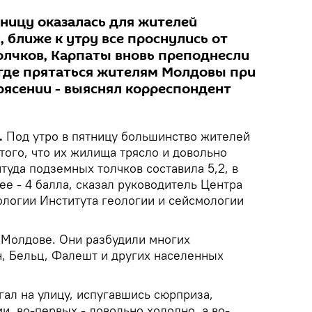
тницу оказалась для жителей
 ближе к утру все проснулись от
лчков, Карпаты вновь преподнесли
где прятаться жителям Молдовы при
рясении - выяснял корреспондент
.
Под утро в пятницу большинство жителей
того, что их жилища трясло и довольно
уда подземных толчков составила 5,2, в
е - 4 балла, сказал руководитель Центра
логии Института геологии и сейсмологии
 Молдове. Они разбудили многих
, Бельц, Фалешт и других населенных
ал на улицу, испугавшись сюрприза,
, во-первых - довольно холодно, а во-