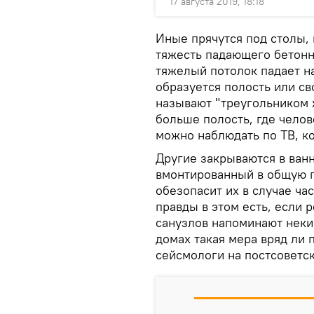
17 августа 2019, 18:18
Иные прячутся под столы, 
тяжесть падающего бетонн
тяжелый потолок падает на
образуется полость или св
называют "треугольником 
больше полость, где челов
можно наблюдать по ТВ, к
Другие закрываются в ванн
вмонтированный в общую 
обезопасит их в случае ча
правды в этом есть, если 
санузлов напоминают неки
домах такая мера вряд ли
сейсмологи на постсоветс