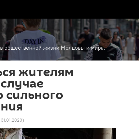
т в общественной жизни Молдовы и мира.
ься жителям
 случае
о сильного
ения
 31.01.2020
)