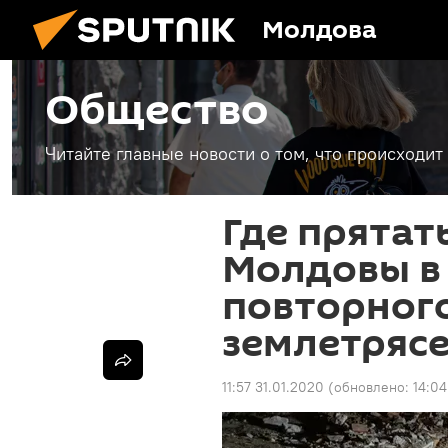
Молдова
Общество
Читайте главные новости о том, что происходи
Где прятат
Молдовы в
повторног
землетряс
11:57 31.01.2020
(обновлено:
14:04