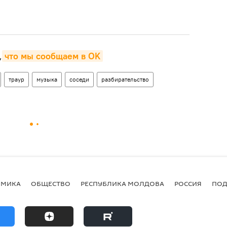
,
что мы сообщаем в OK
траур
музыка
соседи
разбирательство
ОМИКА
ОБЩЕСТВО
РЕСПУБЛИКА МОЛДОВА
РОССИЯ
ПОД