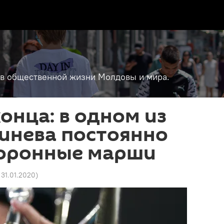
т в общественной жизни Молдовы и мира.
конца: в одном из
инева постоянно
хоронные марши
 31.01.2020
)