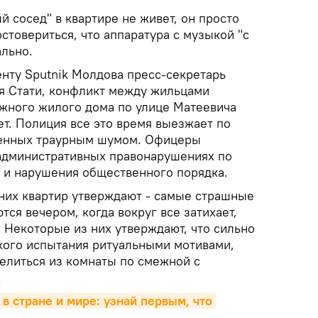
 сосед" в квартире не живет, он просто
остовериться, что аппаратура с музыкой "с
ально.
нту Sputnik Молдова пресс-секретарь
я Стати, конфликт между жильцами
жного жилого дома по улице Матеевича
ет. Полиция все это время выезжает по
енных траурным шумом. Офицеры
административных правонарушениях по
а и нарушения общественного порядка.
них квартир утверждают - самые страшные
тся вечером, когда вокруг все затихает,
 Некоторые из них утверждают, что сильно
акого испытания ритуальными мотивами,
литься из комнаты по смежной с
.
 в стране и мире: узнай первым, что 