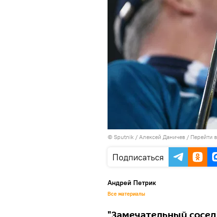
© Sputnik / Алексей Даничев
/
Перейти 
Подписаться
Андрей Петрик
Все материалы
"Замечательный сосед