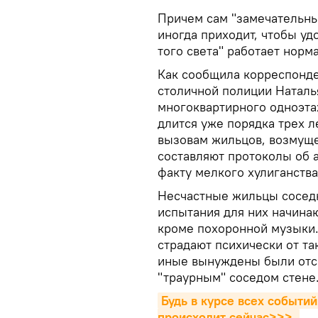
Причем сам "замечательный
иногда приходит, чтобы уд
того света" работает норм
Как сообщила корреспонде
столичной полиции Наталь
многоквартирного одноэта
длится уже порядка трех л
вызовам жильцов, возмущ
составляют протоколы об 
факту мелкого хулиганств
Несчастные жильцы сосед
испытания для них начинаю
кроме похоронной музыки.
страдают психически от т
иные вынуждены были отсе
"траурным" соседом стене
Будь в курсе всех событий
происходит сейчаc>>>