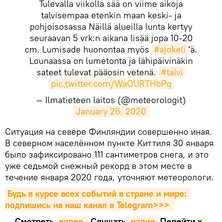
Tulevalla viikolla sää on viime aikoja
talvisempaa etenkin maan keski- ja
pohjoisosassa Näillä alueilla lunta kertyy
seuraavan 5 vrk:n aikana lisää jopa 10-20
cm. Lumisade huonontaa myös
#ajokeli
'ä.
Lounaassa on lumetonta ja lähipäivinäkin
sateet tulevat pääosin vetenä.
#talvi
pic.twitter.com/WaOURTHbPq
— Ilmatieteen laitos (@meteorologit)
January 26, 2020
​Ситуация на севере Финляндии совершенно иная.
В северном населённом пункте Киттиля 30 января
было зафиксировано 111 сантиметров снега, и это
уже седьмой снежный рекорд в этом месте в
течение января 2020 года, уточняют метеорологи.
Будь в курсе всех событий в стране и мире: 
подпишись на наш канал в Telegram>>>
Смотреть
видео 
Cлушать
 радио
Перейти к