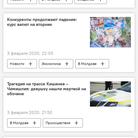
врачи
доктор
кабинет министров
правительство
Конкуренты продолжают падение:
курс валют на вторник
3 февраля 2020, 22:05
Новости
Экономика
В Молдове
курс валют
Трагедия на трассе Кишинев –
Чимишлия: девушку нашли мертвой на
обочине
3 февраля 2020, 21:50
В Молдове
Происшествия
Новости