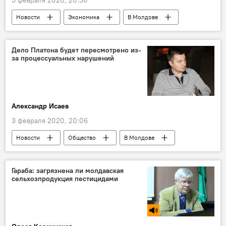
Новости
Экономика
В Молдове
министерство финансов
Дело Платона будет пересмотрено из-
за процессуальных нарушений
Александр Исаев
3 февраля 2020, 20:06
Новости
Общество
В Молдове
Вячеслав Платон
Гараба: загрязнена ли молдавская
сельхозпродукция пестицидами