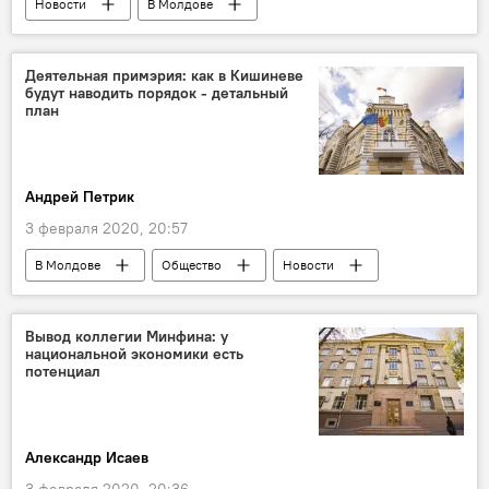
Новости
В Молдове
Наука и технологии
Деятельная примэрия: как в Кишиневе
будут наводить порядок - детальный
план
Андрей Петрик
3 февраля 2020, 20:57
В Молдове
Общество
Новости
Ион Чебан
направление
деятельность
примэрия
Вывод коллегии Минфина: у
национальной экономики есть
примэрия Кишинева
потенциал
Александр Исаев
3 февраля 2020, 20:36