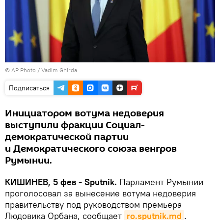
© AP Photo / Vadim Ghirda
Подписаться
Инициатором вотума недоверия
выступили фракции Социал-
демократической партии
и Демократического союза венгров
Румынии.
КИШИНЕВ, 5 фев - Sputnik.
Парламент Румынии
проголосовал за вынесение вотума недоверия
правительству под руководством премьера
Людовика Орбана, сообщает
ro.sputnik.md
.