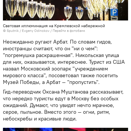
Световая иллюминация на Кремлевской набережной
© Sputnik / Evgeny Odinokov
/
Перейти в фотобанк
Неожиданно ругают Арбат. По словам гидов,
иностранцы считают, что он "ни о чем":
"погремушка раскрашенная". Никольская улица
для них, оказывается, интереснее. Турист из США
назвал Московский зоопарк "учреждением
мирового класса", посоветовал также посетить
Музей Победы, а Арбат — "пропустить".
Гид-переводчик Оксана Муштанова рассказывает,
что нередко туристы едут в Москву без особых
ожиданий. Думают, что увидят нечто мрачное,
серое, пыльное. Вместо этого — огни, ритм,
небоскребы и красивые люди.