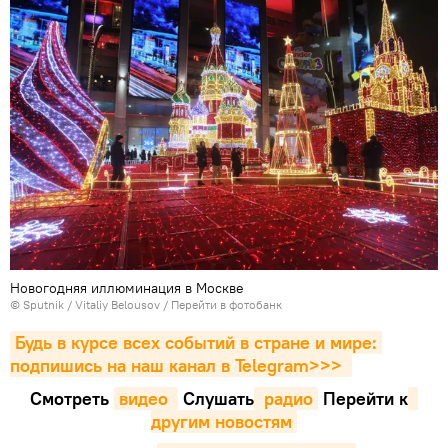
Новогодняя иллюминация в Москве
© Sputnik / Vitaliy Belousov
/
Перейти в фотобанк
Будь в курсе всех событий в стране и мире: 
подпишись на наш канал в Telegram>>>
Смотреть
видео 
Cлушать
 радио
Перейти к
другим новостям