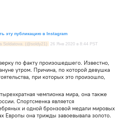
ь эту публикацию в Instagram
a Soldatova. (@soldy21)
26 Янв 2020 в 8:44 PST
верку по факту произошедшего. Известно,
ануне утром. Причина, по которой девушка
тоятельства, при которых это произошло,
етырехкратная чемпионка мира, она также
оссии. Спортсменка является
ебряных и одной бронзовой медали мировых
ах Европы она трижды завоевывала золото.