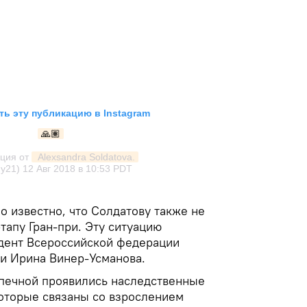
ь эту публикацию в Instagram
🙏🏽
ция от
 Alexsandra Soldatova.
dy21)
12 Авг 2018 в 10:53 PDT
о известно, что Солдатову также не
тапу Гран-при. Эту ситуацию
дент Всероссийской федерации
и Ирина Винер-Усманова.
допечной проявились наследственные
оторые связаны со взрослением