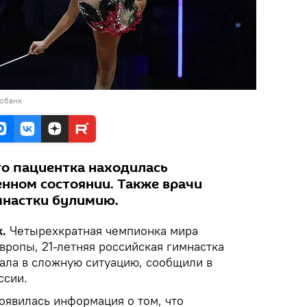
тобанк
то пациентка находилась
енном состоянии. Также врачи
мнастки булимию.
k.
Четырехкратная чемпионка мира
вропы, 21-летняя российская гимнастка
ала в сложную ситуацию, сообщили в
ссии.
оявилась информация о том, что