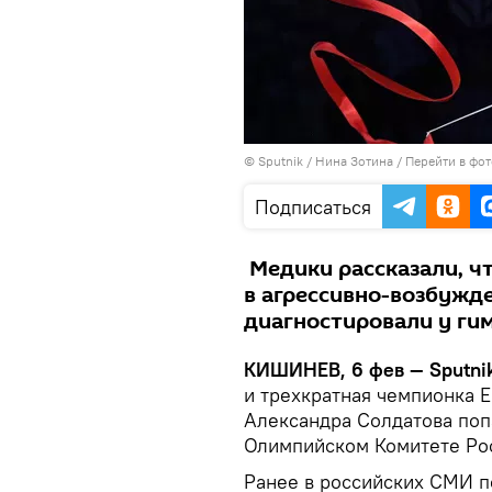
© Sputnik / Нина Зотина
/
Перейти в фо
Подписаться
Медики рассказали, ч
в агрессивно-возбужд
диагностировали у ги
КИШИНЕВ, 6 фев — Sputni
и трехкратная чемпионка Е
Александра Солдатова поп
Олимпийском Комитете Ро
Ранее в российских СМИ п