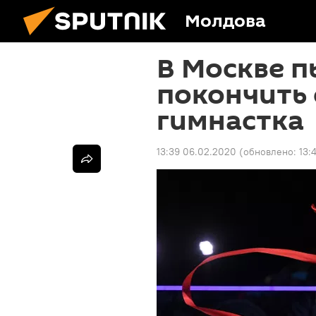
Молдова
В Москве п
покончить 
гимнастка
13:39 06.02.2020
(обновлено:
13: