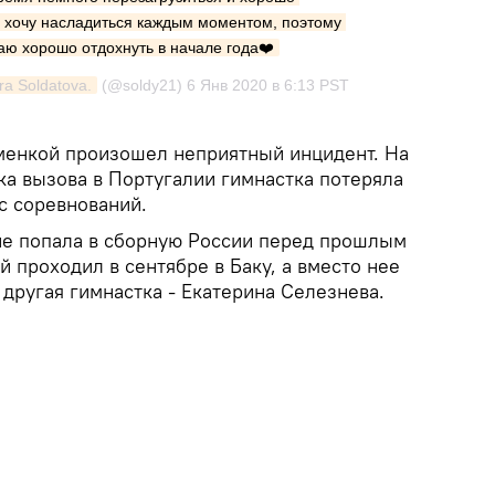
у хочу насладиться каждым моментом, поэтому 
аю хорошо отдохнуть в начале года❤️
ra Soldatova.
(@soldy21)
6 Янв 2020 в 6:13 PST
менкой произошел неприятный инцидент. На
ка вызова в Португалии гимнастка потеряла
 с соревнований.
не попала в сборную России перед прошлым
 проходил в сентябре в Баку, а вместо нее
 другая гимнастка - Екатерина Селезнева.