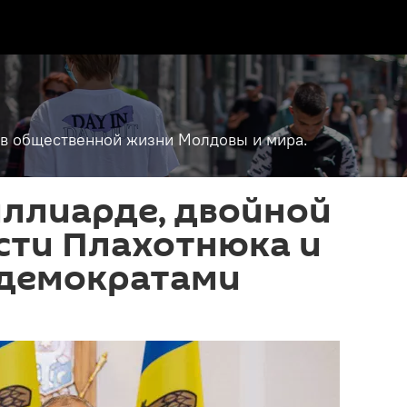
т в общественной жизни Молдовы и мира.
иллиарде, двойной
сти Плахотнюка и
 демократами