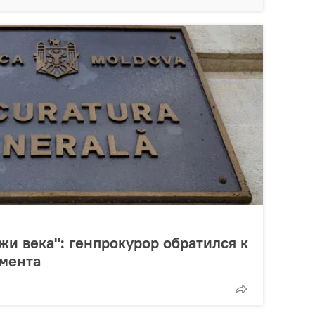
жи века": генпрокурор обратился к
амента