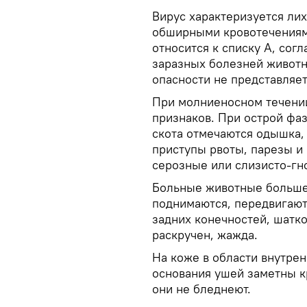
Вирус характеризуется ли
обширными кровотечениями
относится к списку A, со
заразных болезней животн
опасности не представляет
При молниеносном течении
признаков. При острой фа
скота отмечаются одышка,
приступы рвоты, парезы и
серозные или слизисто-гно
Больные животные больше 
поднимаются, передвигают
задних конечностей, шатко
раскручен, жажда.
На коже в области внутрен
основания ушей заметны к
они не бледнеют.