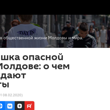
т в общественной жизни Молдовы и мира.
ышка опасной
Молдове: о чем
ждают
ты
01 08.02.2020
)