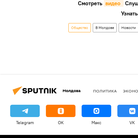
Смотреть
видео 
Cлуш
Узнать
Общество
В Молдове
Новости
Молдова
ПОЛИТИКА
ЭКОН
Telegram
OK
Макс
VK