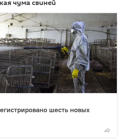
кая чума свиней
арегистрировано шесть новых