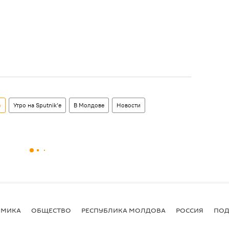
о
Утро на Sputnik’e
В Молдове
Новости
ОМИКА
ОБЩЕСТВО
РЕСПУБЛИКА МОЛДОВА
РОССИЯ
ПОД