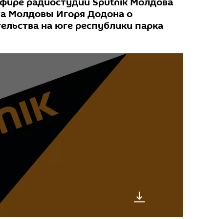
фире радиостудии Sputnik Молдова
а Молдовы Игоря Додона о
ельства на юге республики парка