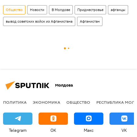
Общество
Новости
В Молдове
Приднестровье
афганцы
вывод советских войск из Афганистана
Афганистан
Молдова
ПОЛИТИКА
ЭКОНОМИКА
ОБЩЕСТВО
РЕСПУБЛИКА МОЛ
Telegram
OK
Макс
VK