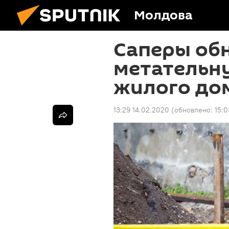
Молдова
Саперы об
метательн
жилого дом
13:29 14.02.2020
(обновлено:
15:0