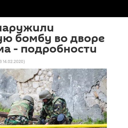
наружили
ую бомбу во дворе
а - подробности
3 14.02.2020
)