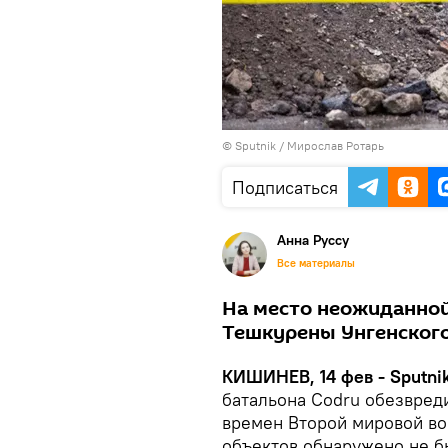
© Sputnik / Мирослав Ротарь
Подписаться
Анна Руссу
Все материалы
На место неожиданной
Тешкурены Унгенского
КИШИНЕВ, 14 фев - Sputnik
батальона Codru обезвре
времен Второй мировой во
объектов обнаружено не б