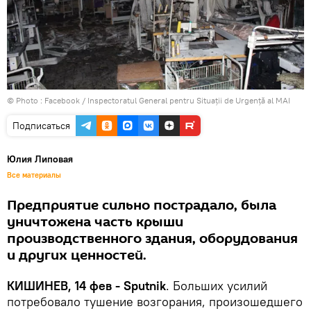
© Photo :
Facebook / Inspectoratul General pentru Situații de Urgență al MAI
Подписаться
Юлия Липовая
Все материалы
Предприятие сильно пострадало, была
уничтожена часть крыши
производственного здания, оборудования
и других ценностей.
КИШИНЕВ, 14 фев - Sputnik
. Больших усилий
потребовало тушение возгорания, произошедшего