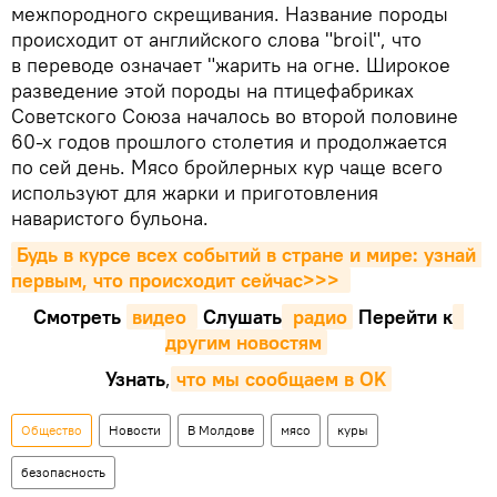
межпородного скрещивания. Название породы
происходит от английского слова "broil", что
в переводе означает "жарить на огне. Широкое
разведение этой породы на птицефабриках
Советского Союза началось во второй половине
60-х годов прошлого столетия и продолжается
по сей день. Мясо бройлерных кур чаще всего
используют для жарки и приготовления
наваристого бульона.
Будь в курсе всех событий в стране и мире: узнай 
первым, что происходит сейчаc>>>
Смотреть
видео 
Cлушать
 радио
Перейти к
другим новостям
Узнать
,
что мы сообщаем в OK
Общество
Новости
В Молдове
мясо
куры
безопасность