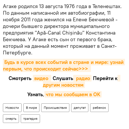
Агаке родился 13 августа 1976 года в Теленештах.
По данным написанной им автобиографии, 11
ноября 2011 года женился на Елене Бекчиевой -
дочери бывшего директора муниципального
предприятия "Apă-Canal Chișinău" Константина
Бекчиева. У Агаке есть сын от первого брака,
который на данный момент проживает в Санкт-
Петербурге.
Будь в курсе всех событий в стране и мире: узнай 
первым, что происходит сейчаc>>>
Смотреть
видео 
Cлушать
 радио
Перейти к
другим новостям
Узнать
,
что мы сообщаем в OK
Новости
В мире
Происшествия
депутат
ребенок
смерть
трагедия