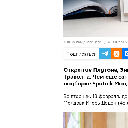
© © Sputnik / Стас Этвеш / Вишнякова 
Подписаться
Открытие Плутона, Эн
Траволта. Чем еще озн
подборке Sputnik Мол
Во вторник, 18 февраля, д
Молдова Игорь Додон (45 л