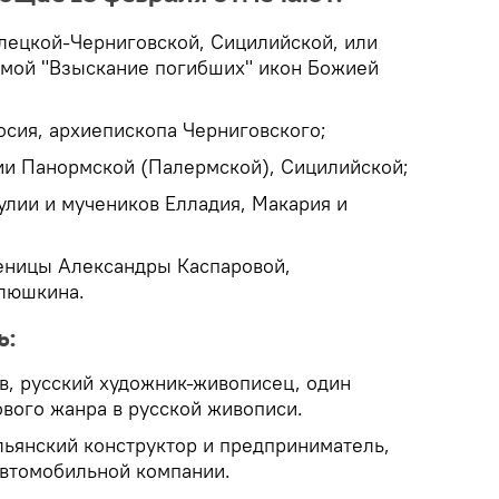
Елецкой-Черниговской, Сицилийской, или
емой "Взыскание погибших" икон Божией
осия, архиепископа Черниговского;
и Панормской (Палермской), Сицилийской;
лии и мучеников Елладия, Макария и
еницы Александры Каспаровой,
люшкина.
ь:
в, русский художник-живописец, один
вого жанра в русской живописи.
льянский конструктор и предприниматель,
втомобильной компании.