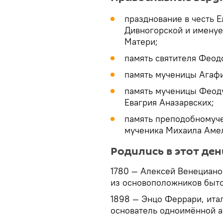
празднование в честь 
Дивногорской и имену
Матери;
память святителя Феод
память мученицы Агафи
память мученицы Феоду
Евагрия Аназарвских;
память преподобномуч
мученика Михаила Аме
Родились в этот ден
1780 — Алексей Венециано
из основоположников быто
1898 — Энцо Феррари, ита
основатель одноимённой а