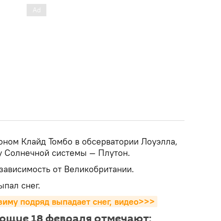
оном Клайд Томбо в обсерватории Лоуэлла,
у Солнечной системы — Плутон.
езависимость от Великобритании.
ыпал снег.
зиму подряд выпадает снег, видео>>>
ющие 18 февраля отмечают: