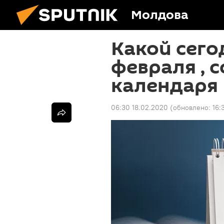
Молдова
Какой сего
февраля , 
календаря
06:30 18.02.2020
(обновлено:
16: