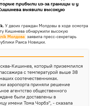
торые прибыли из-за границы и у
 Кишинева выявили высокую
ik.
У двоих граждан Молдовы в ходе осмотра
ту Кишинева обнаружили высокую
tnik Молдова
заявила пресс-секретарь
ублики Раиса Новицки.
осква-Кишинев, который приземлился
а пассажира с температурой выше 38
о наших соотечественниках.
ки аэропорта приняли решение
ьное агентство общественного
ждане были доставлены в
у имени Тома Чорбэ", - сказала