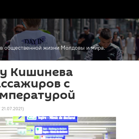
т в общественной жизни Молдовы и мира.
ту Кишинева
ссажиров с
емпературой
7 21.07.2021
)