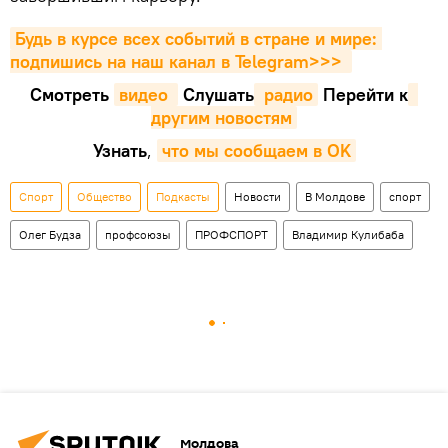
Будь в курсе всех событий в стране и мире: 
подпишись на наш канал в Telegram>>>
Смотреть
видео 
Cлушать
 радио
Перейти к
другим новостям
Узнать
,
что мы сообщаем в OK
Спорт
Общество
Подкасты
Новости
В Молдове
спорт
Олег Будза
профсоюзы
ПРОФСПОРТ
Владимир Кулибаба
Молдова