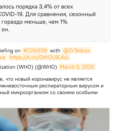
алось порядка 3,4% от всех
OVID-19. Для сравнения, сезонный
 гораздо меньше, чем 1%
 он.
riefing on
#COVID19
with
@DrTedros
us
https://t.co/OtHOL9LXcL
anization (WHO) (@WHO)
March 3, 2020
, что новый коронавирус не является
лижневосточным респираторным вирусом и
ьный микроорганизм со своими особыми