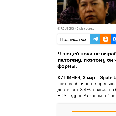
©
REUTERS
/ Eloisa Lopez
Подписаться
У людей пока не выра
патогену, поэтому он 
формы.
КИШИНЕВ, 3 мар – Sputnik
гриппа обычно не превыша
достигает 3,4%, заявил н
ВОЗ Тедрос Адханом Гебре