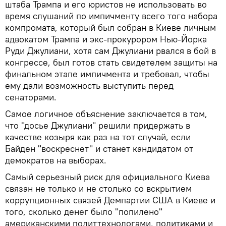
штаба Трампа и его юристов не использовать во
время слушаний по импичменту всего того набора
компромата, который был собран в Киеве личным
адвокатом Трампа и экс-прокурором Нью-Йорка
Руди Джулиани, хотя сам Джулиани рвался в бой в
конгрессе, был готов стать свидетелем защиты на
финальном этапе импичмента и требовал, чтобы
ему дали возможность выступить перед
сенаторами.
Самое логичное объяснение заключается в том,
что "досье Джулиани" решили придержать в
качестве козыря как раз на тот случай, если
Байден "воскреснет" и станет кандидатом от
демократов на выборах.
Самый серьезный риск для официального Киева
связан не только и не столько со вскрытием
коррупционных связей Демпартии США в Киеве и
того, сколько денег было "попилено"
американскими политтехнологами, политиками и