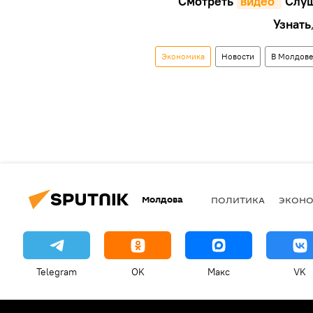
Смотреть
видео 
Cлуш
Узнать
Экономика
Новости
В Молдове
Молдова
ПОЛИТИКА
ЭКОН
Telegram
OK
Макс
VK