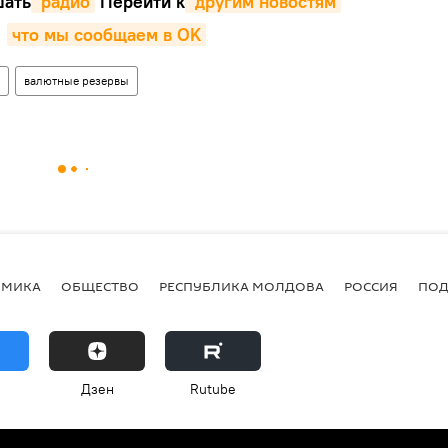
ать
 радио
Перейти к
 другим новостям
,
что мы сообщаем в OK
валютные резервы
ОМИКА
ОБЩЕСТВО
РЕСПУБЛИКА МОЛДОВА
РОССИЯ
ПОД
Дзен
Rutube