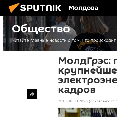
Молдова
Общество
Читайте главные новости о том, что происходи
МолдГрэс: 
крупнейше
электроэне
кадров
23:03 10.03.2020
(обновлено:
15: