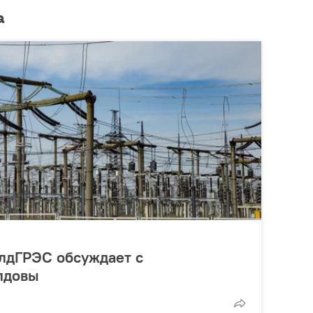
а
лдГРЭС обсуждает с
лдовы