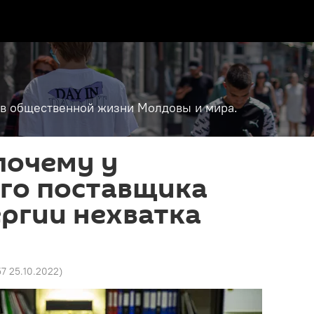
т в общественной жизни Молдовы и мира.
почему у
го поставщика
ргии нехватка
57 25.10.2022
)