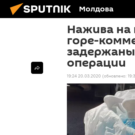
Молдова
Нажива на 
горе-комм
задержаны
операции
19:24 20.03.2020
(обновлено:
19: