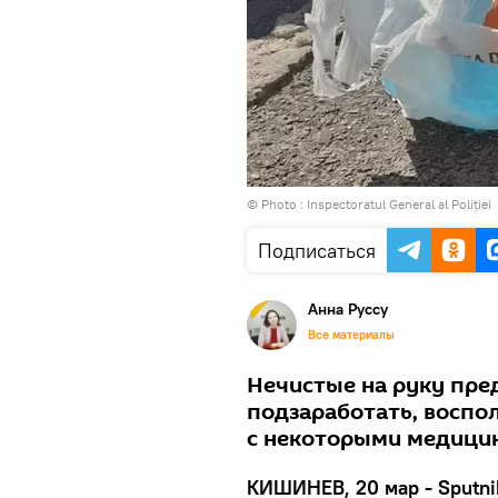
© Photo :
Inspectoratul General al Poliției
Подписаться
Анна Руссу
Все материалы
Нечистые на руку пр
подзаработать, воспо
с некоторыми медицин
КИШИНЕВ, 20 мар - Sputni