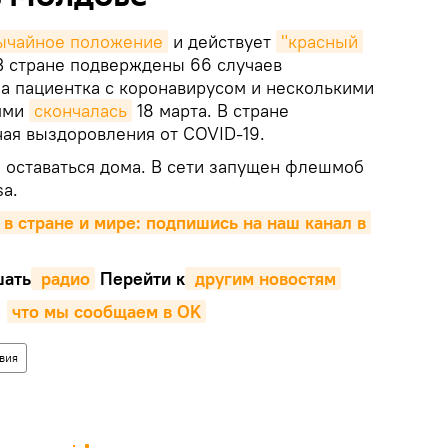
ычайное положение
и действует
"красный 
В стране подверждены 66 случаев
на пациентка с коронавирусом и несколькими
ями
скончалась
18 марта. В стране
чая выздоровления от COVID-19.
 оставаться дома. В сети запущен флешмоб
a.
 в стране и мире: подпишись на наш канал в 
ать
 радио
Перейти к
 другим новостям
,
что мы сообщаем в OK
вия