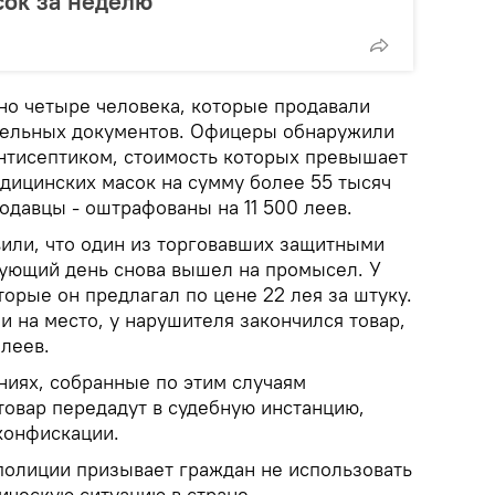
сок за неделю
о четыре человека, которые продавали
тельных документов. Офицеры обнаружили
антисептиком, стоимость которых превышает
едицинских масок на сумму более 55 тысяч
родавцы - оштрафованы на 11 500 леев.
вили, что один из торговавших защитными
дующий день снова вышел на промысел. У
торые он предлагал по цене 22 лея за штуку.
 на место, у нарушителя закончился товар,
леев.
иях, собранные по этим случаям
товар передадут в судебную инстанцию,
конфискации.
полиции призывает граждан не использовать
ическую ситуацию в стране.