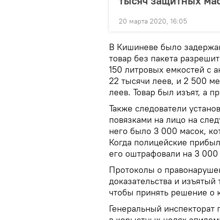
тысяч защитных ма
20 марта 2020, 16:05
В Кишиневе было задержан
товар без пакета разреши
150 литровых емкостей с 
22 тысячи леев, и 2 500 м
леев. Товар был изъят, а п
Также следователи устано
повязками на лицо на сле
него было 3 000 масок, ко
Когда полицейские прибыли
его оштрафовали на 3 000 
Протоколы о правонарушен
доказательства и изъятый 
чтобы принять решение о 
Генеральный инспекторат 
в корыстных целях эпидем