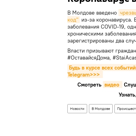
В Молдове введено
чрезв
код"
из-за коронавируса. 
заболевания COVID-19, од
хроническими заболевани
зарегистрированы два слу
Власти призывают граждан
#ОставайсяДома, #StaiAcas
Будь в курсе всех событий
Telegram>>>
Смотреть
видео 
Cлуш
Узнать
Новости
В Молдове
Происшест