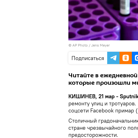
© AP Photo / Jens Meyer
Подписаться
Читайте в ежедневной 
которые произошли ми
КИШИНЕВ, 21 мар - Sputni
ремонту улиц и тротуаров.
соцсети Facebook примар 
Столичный градоначальник 
стране чрезвычайного пол
предосторожности.