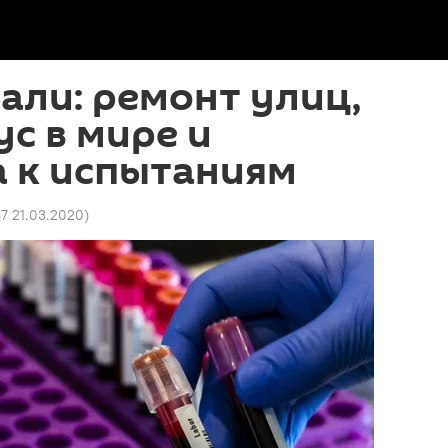
пали: ремонт улиц,
с в мире и
а к испытаниям
47 21.03.2020
)