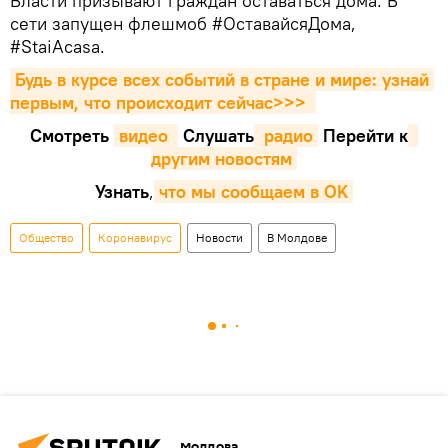
Власти призывают граждан оставаться дома. В
сети запущен флешмоб #ОставайсяДома,
#StaiAcasa.
Будь в курсе всех событий в стране и мире: узнай 
первым, что происходит сейчаc>>>
Смотреть
видео 
Cлушать
 радио
Перейти к
другим новостям
Узнать
,
что мы сообщаем в OK
Общество
Коронавирус
Новости
В Молдове
Молдова