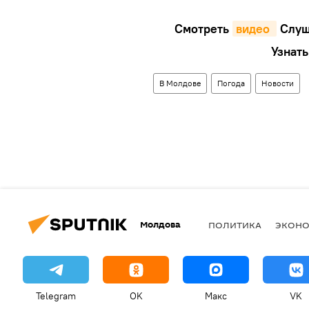
Смотреть
видео 
Cлуш
Узнать
В Молдове
Погода
Новости
Молдова
ПОЛИТИКА
ЭКОН
Telegram
OK
Макс
VK