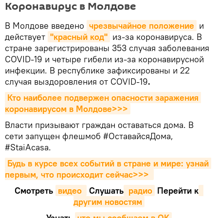
Коронавирус в Молдове
В Молдове введено
чрезвычайное положение
и
действует
"красный код"
из-за коронавируса. В
стране зарегистрированы 353 случая заболевания
COVID-19 и четыре гибели из-за коронавирусной
инфекции. В республике зафиксированы и 22
случая выздоровления от COVID-19
.
Кто наиболее подвержен опасности заражения 
коронавирусом в Молдове>>>
Власти призывают граждан оставаться дома. В
сети запущен флешмоб #ОставайсяДома,
#StaiAcasa.
Будь в курсе всех событий в стране и мире: узнай 
первым, что происходит сейчаc>>>
Смотреть
видео 
Cлушать
 радио
Перейти к
другим новостям
Узнать
,
что мы сообщаем в OK