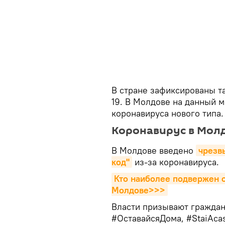
В стране зафиксированы т
19. В Молдове на данный 
коронавируса нового типа
Коронавирус в Мол
В Молдове введено
чрезв
код"
из-за коронавируса.
Кто наиболее подвержен о
Молдове>>>
Власти призывают граждан
#ОставайсяДома, #StaiAcas