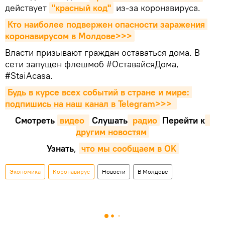
действует
"красный код"
из-за коронавируса.
Кто наиболее подвержен опасности заражения 
коронавирусом в Молдове>>>
Власти призывают граждан оставаться дома. В
сети запущен флешмоб #ОставайсяДома,
#StaiAcasa.
Будь в курсе всех событий в стране и мире: 
подпишись на наш канал в Telegram>>>
Смотреть
видео 
Cлушать
 радио
Перейти к
другим новостям
Узнать
,
что мы сообщаем в OK
Экономика
Коронавирус
Новости
В Молдове