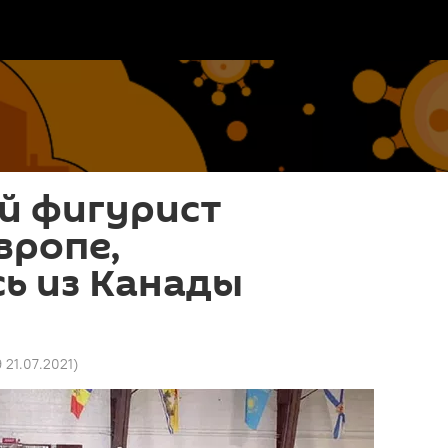
й фигурист
вропе,
ь из Канады
9 21.07.2021
)