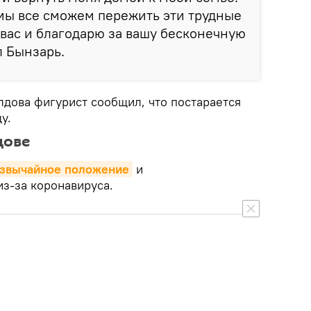
 мы все сможем пережить эти трудные
вас и благодарю за вашу бесконечную
л Бынзарь.
лдова фигурист сообщил, что постарается
ду.
дове
звычайное положение
и
з-за коронавируса.