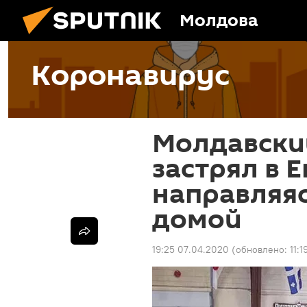
Молдова
Коронавирус
Молдавски
застрял в Е
направляяс
домой
19:25 07.04.2020
(обновлено:
11:1