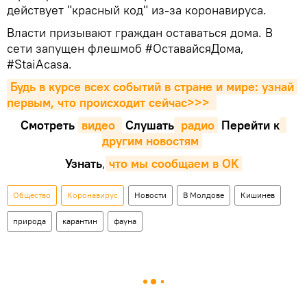
действует "красный код" из-за коронавируса.
Власти призывают граждан оставаться дома. В
сети запущен флешмоб #ОставайсяДома,
#StaiAcasa.
Будь в курсе всех событий в стране и мире: узнай 
первым, что происходит сейчаc>>>
Смотреть
видео 
Cлушать
 радио
Перейти к
другим новостям
Узнать
,
что мы сообщаем в OK
Общество
Коронавирус
Новости
В Молдове
Кишинев
природа
карантин
фауна