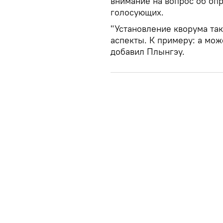
внимание на вопрос об оп
голосующих.
"Установление кворума та
аспекты. К примеру: а мож
добавил Плынгэу.