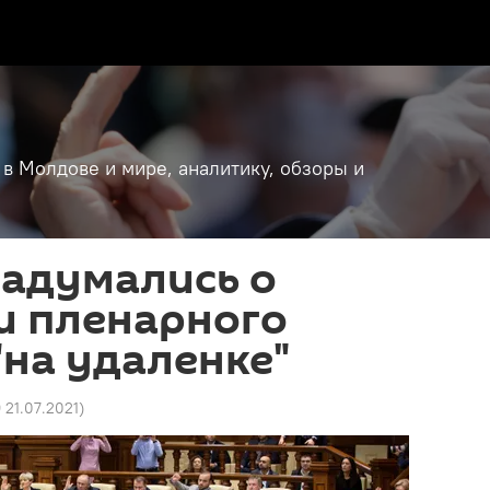
 в Молдове и мире, аналитику, обзоры и
задумались о
и пленарного
"на удаленке"
9 21.07.2021
)