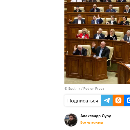
© Sputnik / Rodion Proca
Подписаться
Александр Суру
Все материалы