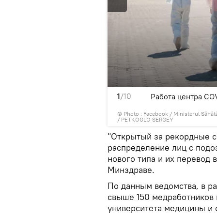
1
/10
Работа центра CO
ale al Republicii Moldova
© Photo :
Facebook / Ministerul Sănătăț
/ PETKOGLO SERGEY
"Открытый за рекордные с
распределение лиц с под
нового типа и их перевод 
Минздраве.
По данным ведомства, в р
свыше 150 медработников 
университета медицины и 