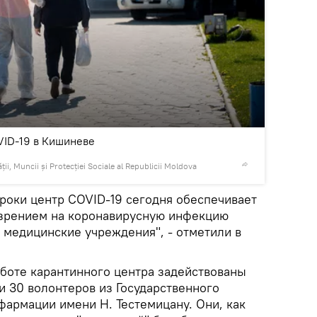
2
/10
VID-19 в Кишиневе
ii, Muncii și Protecției Sociale al Republicii Moldova
© Photo :
/ DINU BU
роки центр COVID-19 сегодня обеспечивает
озрением на коронавирусную инфекцию
в медицинские учреждения", - отметили в
аботе карантинного центра задействованы
и 30 волонтеров из Государственного
фармации имени Н. Тестемицану. Они, как