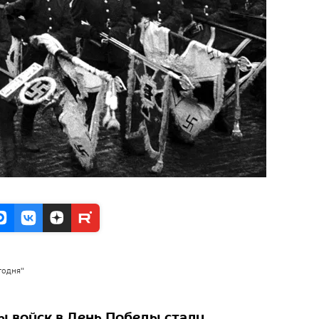
годня"
 войск в День Победы стали