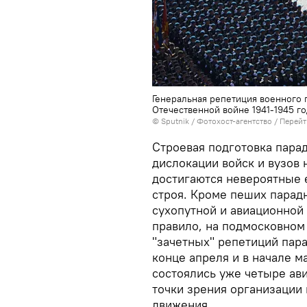
Генеральная репетиция военного 
Отечественной войне 1941-1945 г
© Sputnik / Фотохост-агентство
/
Перейт
Строевая подготовка парад
дислокации войск и вузов 
достигаются невероятные 
строя. Кроме пеших парад
сухопутной и авиационной 
правило, на подмосковном
"зачетных" репетиций пара
конце апреля и в начале ма
состоялись уже четыре ав
точки зрения организации
движения.