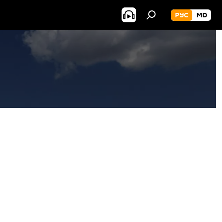
РУС
MD