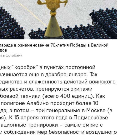
парада в ознаменование 70-летия Победы в Великой
одов
и в фотобанк
ных "коробок" в пунктах постоянной
начинается еще в декабре-январе. Так
единство и слаженность действий воинского
ных расчетов, тренируются экипажи
боевой техники (всего 400 единиц). Как
 полигоне Алабино проходит более 10
да, а потом – три генеральные в Москве (в
я). К 15 апреля этого года в Подмосковье
иационные тренировки – самые емкие с
 и соблюдения мер безопасности воздушного