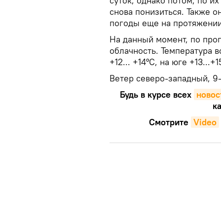
суток, однако потом, по и
снова понизиться. Также о
погоды еще на протяжении
На данный момент, по про
облачность. Температура в
+12... +14°С, на юге +13...+1
Ветер северо-западный, 9-
Будь в курсе всех
новос
ка
Смотрите
Video