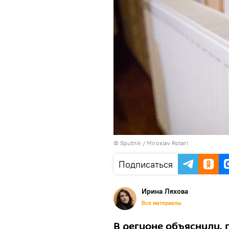
© Sputnik / Miroslav Rotari
Подписаться
Ирина Ляхова
Все материалы
В регионе объяснили,