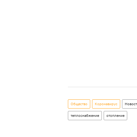
Общество
Коронавирус
Новос
теплоснабжение
отопление