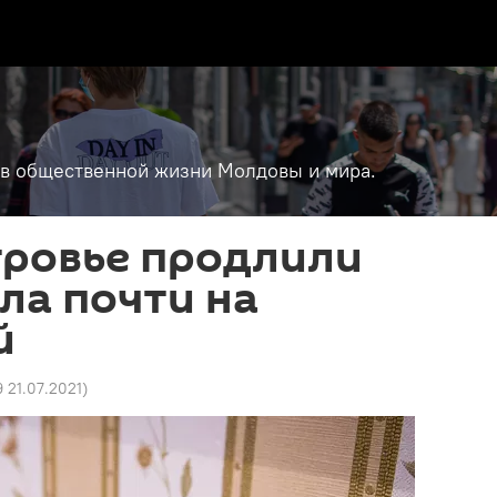
т в общественной жизни Молдовы и мира.
тровье продлили
ла почти на
й
19 21.07.2021
)